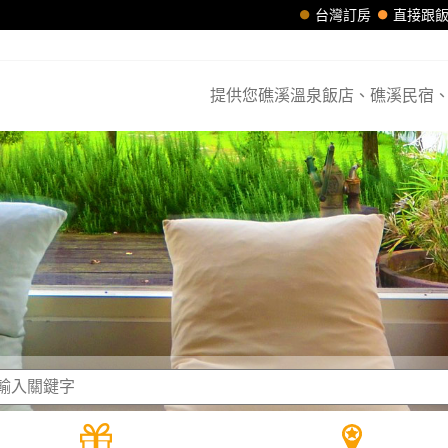
台灣訂房
直接跟
提供您礁溪溫泉飯店、礁溪民宿、