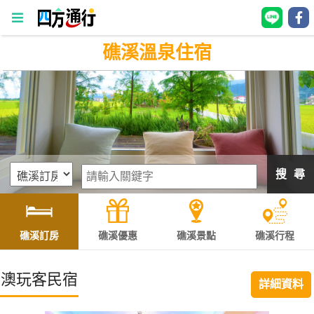
礁溪溫泉住宿
四
方
通
行
訂
房
搜 尋
台
灣
訂
礁溪訂房
礁溪優惠
礁溪景點
礁溪行程
房
澳玩客民宿
詳細資料
直接跟飯店訂房
HOT