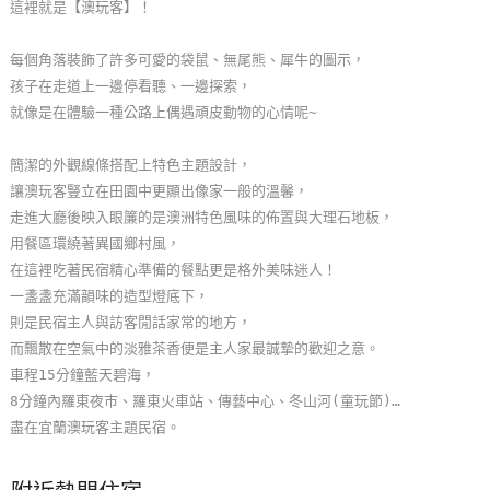
這裡就是【澳玩客】！
玩
樂
每個角落裝飾了許多可愛的袋鼠、無尾熊、犀牛的圖示，
地
孩子在走道上一邊停看聽、一邊探索，
圖
就像是在體驗一種公路上偶遇頑皮動物的心情呢~
顧
簡潔的外觀線條搭配上特色主題設計，
客
讓澳玩客豎立在田園中更顯出像家一般的溫馨，
服
走進大廳後映入眼簾的是澳洲特色風味的佈置與大理石地板，
務
用餐區環繞著異國鄉村風，
在這裡吃著民宿精心準備的餐點更是格外美味迷人！
一盞盞充滿韻味的造型燈底下，
顧
則是民宿主人與訪客閒話家常的地方，
客
而飄散在空氣中的淡雅茶香便是主人家最誠摯的歡迎之意。
滿
車程15分鐘藍天碧海，
意
8分鐘內羅東夜市、羅東火車站、傳藝中心、冬山河(童玩節)…
度
盡在宜蘭澳玩客主題民宿。
訂