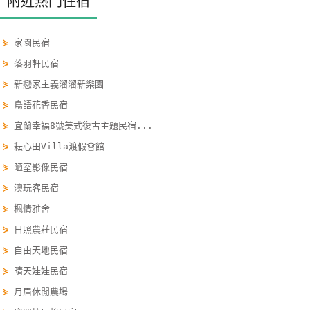
附近熱門住宿
單
管
⋟
家園民宿
理
⋟
落羽軒民宿
⋟
新戀家主義溜溜新樂園
會
⋟
鳥語花香民宿
員
⋟
宜蘭幸福8號美式復古主題民宿...
帳
戶
⋟
耘心田Villa渡假會館
⋟
陋室影像民宿
⋟
澳玩客民宿
客
⋟
楓情雅舍
服
聯
⋟
日照農莊民宿
絡
⋟
自由天地民宿
單
⋟
晴天娃娃民宿
⋟
月眉休閒農場
Line