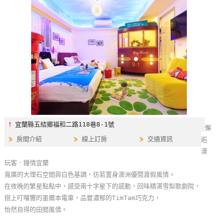
特
色
民
宿
全
球
租
車
⫯
宜蘭縣五結鄉福和二路118巷8-1號
懈
⋟
房間介紹
⋟
線上訂房
⋟
交通資訊
逅
網
澳
紅
玩客．鐘情宜蘭
帶
寬廣的大理石空間與白色基調，彷若置身澳洲優閒渡假風情。
你
在夜晚的繁星點點中，感受南十字星下的感動，回味精湛雪梨歌劇院，
玩
搭上叮噹響的墨爾本電車，品嘗濃郁的TimTam巧克力，
怡然自得的田間風情。