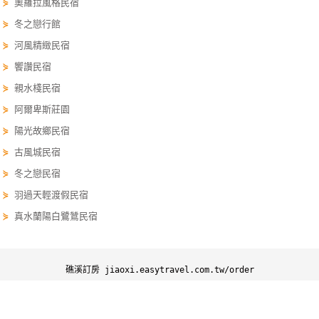
⋟
奧羅拉風格民宿
線
⋟
冬之戀行館
上
⋟
河風精緻民宿
客
服
⋟
饗讚民宿
⋟
親水棧民宿
⋟
阿爾卑斯莊園
紅
⋟
陽光故鄉民宿
利
查
⋟
古風城民宿
詢
⋟
冬之戀民宿
⋟
羽過天輕渡假民宿
訂
⋟
真水蘭陽白鷺鷥民宿
房
Q&A
礁溪訂房 jiaoxi.easytravel.com.tw/order
礁溪訂房
礁溪優惠
礁溪景點
礁溪行程
國
旅