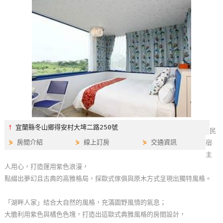
特
色
民
宿
全
球
租
車
⫯
宜蘭縣冬山鄉得安村大埤二路250號
民
⋟
房間介紹
⋟
線上訂房
⋟
交通資訊
宿
網
主
紅
人用心，打造運用紫色浪漫，
帶
點綴出夢幻且古典的高雅格局，採歐式傢俱與原木方式呈現出獨特風格。
你
玩
「湖畔人家」結合大自然的風格，充滿園野風情的氣息；
大膽利用紫色與橘色色塊，打造出這歐式典雅風格的房間設計，