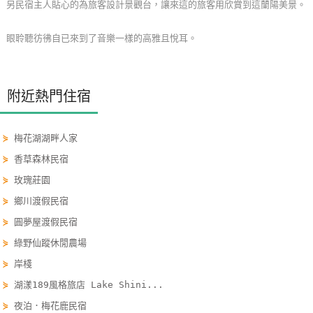
另民宿主人貼心的為旅客設計景觀台，讓來這的旅客用欣賞到這蘭陽美景。
玩
樂
眼聆聽彷彿自已來到了音樂一樣的高雅且悅耳。
地
圖
附近熱門住宿
顧
客
服
⋟
梅花湖湖畔人家
務
⋟
香草森林民宿
⋟
玫瑰莊園
顧
⋟
鄉川渡假民宿
客
⋟
圓夢屋渡假民宿
滿
⋟
綠野仙蹤休閒農場
意
度
⋟
岸棧
⋟
湖漾189風格旅店 Lake Shini...
⋟
夜泊．梅花鹿民宿
訂