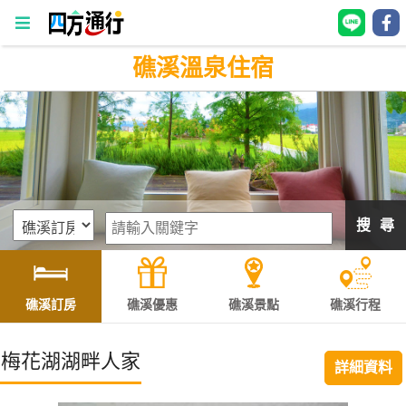
礁溪溫泉住宿
四
方
通
行
訂
房
搜 尋
台
灣
訂
礁溪訂房
礁溪優惠
礁溪景點
礁溪行程
房
梅花湖湖畔人家
詳細資料
直接跟飯店訂房
HOT