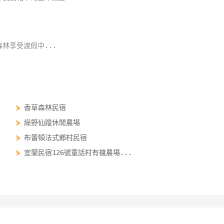
林享受渡假中...
⋟
香草森林民宿
⋟
綠野仙蹤休閒農場
⋟
布蕾頓法式鄉村民宿
⋟
宜蘭民宿126號童話村有機農場...