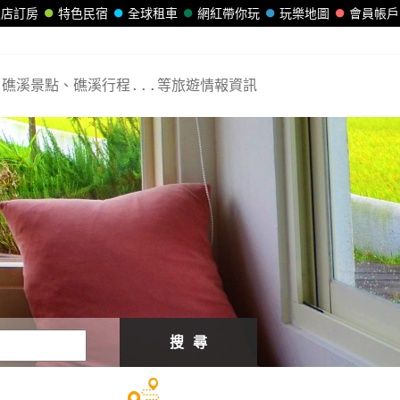
飯店訂房
特色民宿
全球租車
網紅帶你玩
玩樂地圖
會員帳戶
礁溪景點、礁溪行程...等旅遊情報資訊
搜 尋