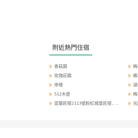
附近熱門住宿
⋟
香菇園
⋟
梅
⋟
玫瑰莊園
⋟
鄉
⋟
岸棧
⋟
湖
⋟
512木屋
⋟
梅
⋟
宜蘭民宿2113號粉紅城堡民宿...
⋟
光