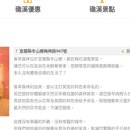
礁溪優惠
礁溪景點
⫯
宜蘭縣冬山鄉梅林路947號
⋟
香草森林位於宜蘭縣冬山鄉，鄰近梅花湖風景區，
讓您可以在這自在地騎著單車，悠閒愜意的讓微風輕拂臉龐，
多久沒有體會這樣的生活了？
香草森林的由來，是以主打房型的特色來命名的，
若您想好好體驗被天然芬多精包圍的森林房型，請您提早詢問入
而其他房型也以花草及房間的特色來給予命名，房間裡都有可愛
最天然的芬芳氣息，不讓您錯過。
這裡沒有華麗的外觀，沒有喧囂的城市，
但我們提供最好的服務品質及舒適的家具，能讓您驚豔的不只是