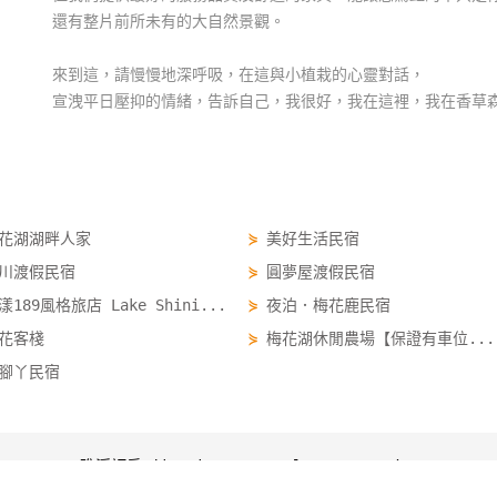
還有整片前所未有的大自然景觀。
來到這，請慢慢地深呼吸，在這與小植栽的心靈對話，
宣洩平日壓抑的情緒，告訴自己，我很好，我在這裡，我在香草森
花湖湖畔人家
⋟
美好生活民宿
川渡假民宿
⋟
圓夢屋渡假民宿
漾189風格旅店 Lake Shini...
⋟
夜泊．梅花鹿民宿
花客棧
⋟
梅花湖休閒農場【保證有車位...
腳丫民宿
礁溪訂房 jiaoxi.easytravel.com.tw/order