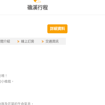
礁溪行程
詳細資料
房間介紹
⋟
線上訂房
⋟
交通資訊
住唷！
的小植栽，
你我及花草的生命氣息，