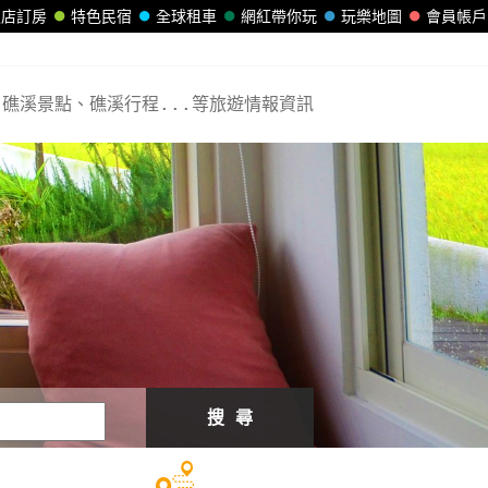
飯店訂房
特色民宿
全球租車
網紅帶你玩
玩樂地圖
會員帳戶
礁溪景點、礁溪行程...等旅遊情報資訊
搜 尋