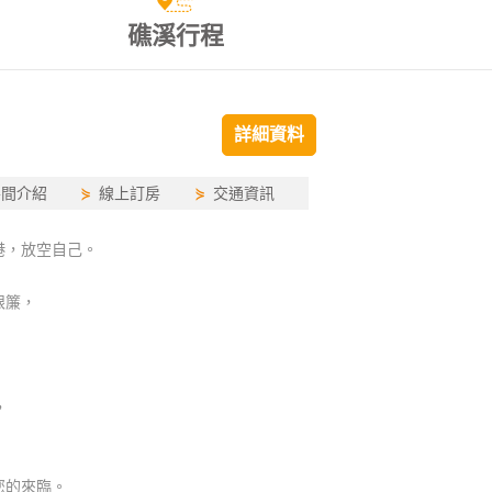
礁溪行程
詳細資料
房間介紹
⋟
線上訂房
⋟
交通資訊
港，放空自己。
眼簾，
，
您的來臨。