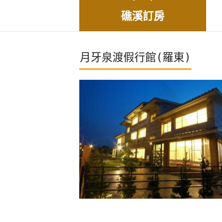
礁溪訂房
月牙泉渡假行館(羅東)