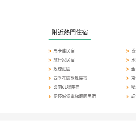
附近熱門住宿
⋟
馬卡龍民宿
⋟
香
⋟
旅行家民宿
⋟
水
⋟
玫瑰莊園
⋟
金
⋟
四季花園歐風民宿
⋟
京
⋟
公園61號民宿
⋟
秘
⋟
伊莎城堡電梯庭園民宿
⋟
調