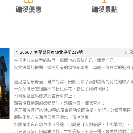
礁溪優惠
礁溪景點
⫯
26563 宜蘭縣羅東鎮北投街219號
⋟
生活也該有放手的時候，偶爾也該善待自己、寵愛自己，
安排短暫的假期，拋開所有的煩惱和瑣事，尋訪一個短暫的避風
這兒是您最舒適、自然的窩，田園上除了兩排錯落的荷花池映入
一朵朵挺著殲細腰桿的粉色荷花，霸佔了我的視野；
也可騎著鐵馬優遊於自行車道上，
聽著悅耳動聽的蟲鳴鳥叫，遠觀地景、細瞧草木；
月牙泉渡假行館與60甲的羅東運動公園為鄰，步行三分鐘可到達
庭院正後方有湧泉公園可戲水，清涼消暑，
距離羅東夜市騎單車五分鐘，可說是【入則寧靜、出則繁榮】，
月牙泉渡假行館幽雅清靜，主客分棟，不受干擾，竭誠熱情歡迎