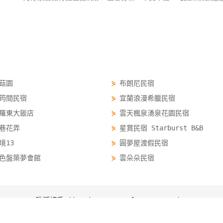
菇園
⋟
布朗尼民宿
筠間民宿
⋟
宜蘭浪漫希臘民宿
羅東大飯店
⋟
雲天楓泉湧泉花園民宿
巷花弄
⋟
星賞民宿 Starburst B&B
境13
⋟
圓夢屋渡假民宿
色盤築夢會館
⋟
雲朵朵民宿
礁溪訂房 jiaoxi.easytravel.com.tw/order
礁溪訂房
礁溪優惠
礁溪景點
礁溪行程