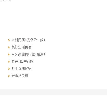
⋟
木村民宿(雲朵朵二館)
⋟
美好生活民宿
⋟
月牙泉渡假行館(羅東)
⋟
春在-四季行館
⋟
井上春樹民宿
⋟
米希格民宿